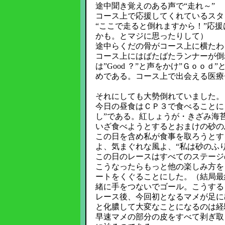
途中聞き覚えのある声で“走れ～”
コース上で応援してくれているスタ
“ここで走ると倒れますから！”応
かも。とマジに思ったりして）
途中らくだの骨がコース上に横たわ
コース上にはばたばたランナーが倒
は”Good ？”と声をかけ”Ｇｏｏ
めである。コース上で出会える医療
それにしても大勢倒れていました。
今日の昼食はＣＰ３で食べることに
し”である。紅しょうが・きざみ海
いざ食べようとするとおまけの砂の
この日を含め私が食事を取ろうとす
よ、気まぐれな風よ、“私は砂のふ
この日のレースはすべてのステージ
こうなったらもっと他の楽しみ方を
ートをくぐることにした。（結局最
緒に手をつないでゴール。こうする
レース後、今回初となるマメが足に
と化膿して大変なことになるのは経
早速マメの部分の皮をすべて剥ぎ取