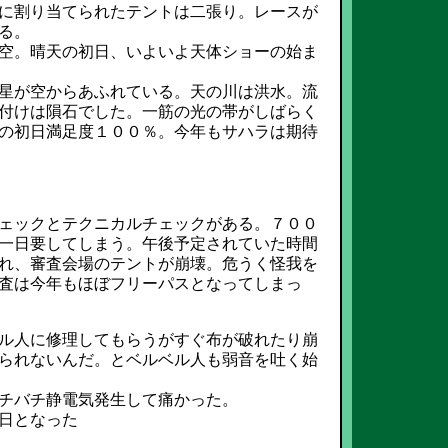
に割り当てられたテントは二張り。レースが
る。
空。晴天の初日、いよいよ天体ショーの始ま
星が空からあふれている。天の川は洪水。流
付けは隕石でした。一筋の光の帯がしばらく
の初日満足度１００％。今年もサハラは期待
ェックとテクニカルチェックがある。７００
一日要してしまう。午後予定されていた時間
れ、審査会場のテントが崩壊。危うく怪我を
査は今年もほぼフリーパスとなってしまっ
ル人に修理してもらうがすぐ布が破れたり崩
られないんだ。とベルベル人も弱音を吐く始
チバチ静電気発生して痛かった。
日となった