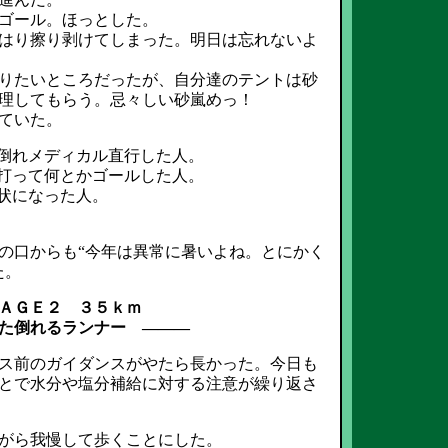
ゴール。ほっとした。
はり擦り剥けてしまった。明日は忘れないよ
りたいところだったが、自分達のテントは砂
理してもらう。忌々しい砂嵐めっ！
ていた。
に倒れメディカル直行した人。
本打って何とかゴールした人。
状になった人。
の口からも“今年は異常に暑いよね。とにかく
た。
ＡＧＥ２ ３５ｋｍ
た倒れるランナー ―――
ス前のガイダンスがやたら長かった。今日も
とで水分や塩分補給に対する注意が繰り返さ
がら我慢して歩くことにした。