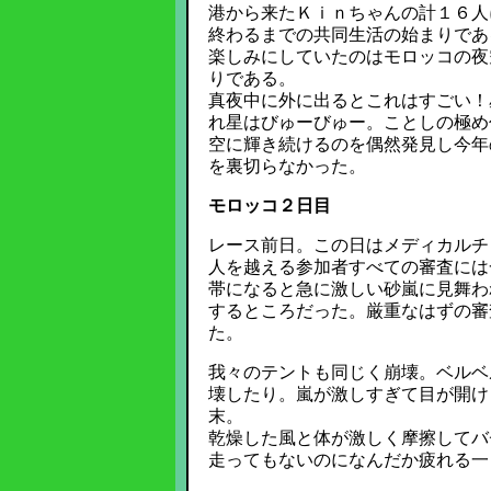
港から来たＫｉｎちゃんの計１６人
終わるまでの共同生活の始まりであ
楽しみにしていたのはモロッコの夜
りである。
真夜中に外に出るとこれはすごい！
れ星はびゅーびゅー。ことしの極め
空に輝き続けるのを偶然発見し今年
を裏切らなかった。
モロッコ２日目
レース前日。この日はメディカルチ
人を越える参加者すべての審査には
帯になると急に激しい砂嵐に見舞わ
するところだった。厳重なはずの審
た。
我々のテントも同じく崩壊。ベルベ
壊したり。嵐が激しすぎて目が開け
末。
乾燥した風と体が激しく摩擦してバ
走ってもないのになんだか疲れる一