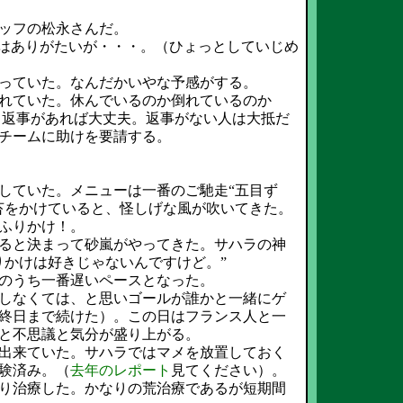
ッフの松永さんだ。
援はありがたいが・・・。（ひょっとしていじめ
っていた。なんだかいやな予感がする。
れていた。休んでいるのか倒れているのか
ｄ”と返事があれば大丈夫。返事がない人は大抵だ
チームに助けを要請する。
していた。メニューは一番のご馳走“五目ず
苔をかけていると、怪しげな風が吹いてきた。
ふりかけ！。
ると決まって砂嵐がやってきた。サハラの神
りかけは好きじゃないんですけど。”
のうち一番遅いペースとなった。
しなくては、と思いゴールが誰かと一緒にゲ
終日まで続けた）。この日はフランス人と一
と不思議と気分が盛り上がる。
出来ていた。サハラではマメを放置しておく
験済み。（
去年のレポート
見てください）。
り治療した。かなりの荒治療であるが短期間