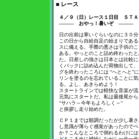
■ レース
４／９（日）レース１日目 ＳＴＡ
――― おやっ！暑いぞ ―――
日の出前は寒いぐらいなのに３０分
この日から自給自足の始まりである
スに備える。手際の悪さは子供のこ
ある。やっとのこと詰め終わったと
た。日差しの強さは日本とは比較に
くバックに詰め込んだ荷物出して、
グを終わったころには “へとへと
リンを塗るのを忘れていることに気
る。よし、あきらめよう！
スタートラインでは軽快な音楽が流
元気にスタートだ。私は最後尾から
“サハラ～今年もよろしく～“
と挨拶し走り始めた。
ＣＰ１までは順調だったが少し暑さ
し意識が薄らぐ感覚があったのでペ
か？こんなところで倒れるわけには
どをこまめに補給しながら一歩一歩