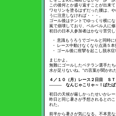
この後何とか盛り返すことが出来て
ワセリンを塗るはずだった腰は、や
うに注意しなければ・・・。
ゴール後はテントでゆっくり横にな
嵐で崩壊しており、ベルベル人に修
初日の日本人参加者はかなり苦労し
・ 意識もうろうでゴールと同時
・ レース中動けなくなり点滴５
・ ゴール後に痙攣を起こし脱水症
まじかよ。
無難にゴールしたベテラン選手たち
水が足りないね。”の言葉が聞かれ
４／１０（月）レース２日目 ＳＴ
――― なんじゃこりゃ～！ばたば
初日の天候が厳しかったせいかレー
昨日と同じ暑さが予想されるとのこ
れた。
前半から暑さが気になる。不本意な