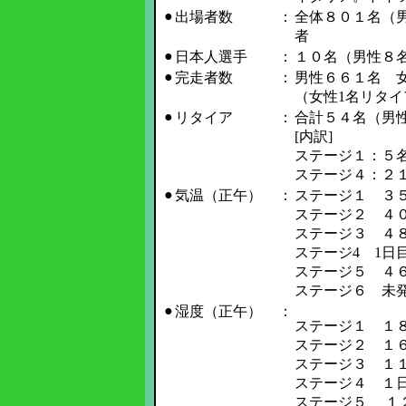
●
出場者数
：
全体８０１名（
者
●
日本人選手
：
１０名（男性８
●
完走者数
：
男性６６１名 
（女性1名リタイ
●
リタイア
：
合計５４名（男
[内訳]
ステージ１：５
ステージ４：２
●
気温（正午）
：
ステージ１ ３
ステージ２ ４
ステージ３ ４
ステージ4 1日
ステージ５ ４
ステージ６ 未
●
湿度（正午）
：
ステージ１ １
ステージ２ １
ステージ３ １
ステージ４ １日
ステージ５ １