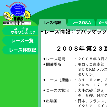
２００８年 第２３
●
レース期間
：
２００８年３月
●
開催場所
：
モロッコ東南部
３５０KM メル
タザリン）
●
コース（距離）
：
３１．６ｋｍ、
２ｋｍ、１７．
●
コースの状況
：
大小の砂丘越え
湖、瓦礫、砂地
●
出場国
：
日本、フランス
イタリア。ドイツ