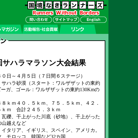
回サハラマラソン大会結果
３０日～４月５日（７日間６ステージ）
 サハラ砂漠（スタート：ワルザザットの東約
ズーガ、ゴール：ワルザザットの東約130Kmの
３８ｋｍ４０．５ｋｍ、７５．５ｋｍ、４２．
５ｋｍ 合計２４５．３ｋｍ
、瓦礫、干上がった川底（砂地）、干上がった
の山越えなど
、イタリア、イギリス、スペイン、アメリカ。
、モロッコ、韓国など32カ国