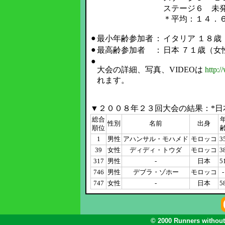
ステージ６ 未
＊平均：１４．
●
最小年齢参加者
：
イタリア １８歳
●
最高齢参加者
：
日本 ７１歳（
●
大会の詳細、写真、VIDEOは
http:
れます。
▼２００８年２３回大会の結果：*日
総合
性別
名前
出身
順位
1
男性
アハンサル・モハメド
モロッコ
3
39
女性
ディディ・トウダ
モロッコ
3
317
男性
-
日本
5
746
男性
デブラ・ゾホー
モロッコ
-
747
女性
-
日本
5
© 2000 Runners without