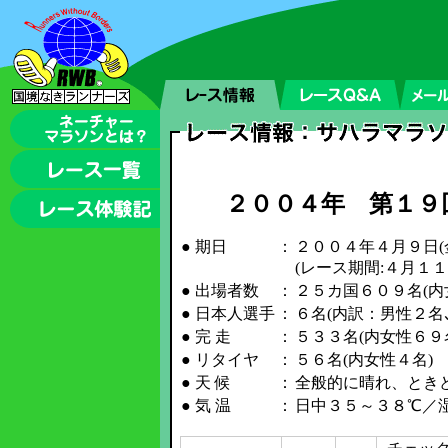
２００４年 第１９
● 期日
：
２００４年４月９日(
(レース期間:４月１
● 出場者数
：
２５カ国６０９名(内
● 日本人選手
：
６名(内訳：男性２名
● 完 走
：
５３３名(内女性６９
● リタイヤ
：
５６名(内女性４名)
● 天 候
：
全般的に晴れ、とき
● 気 温
：
日中３５～３８℃／