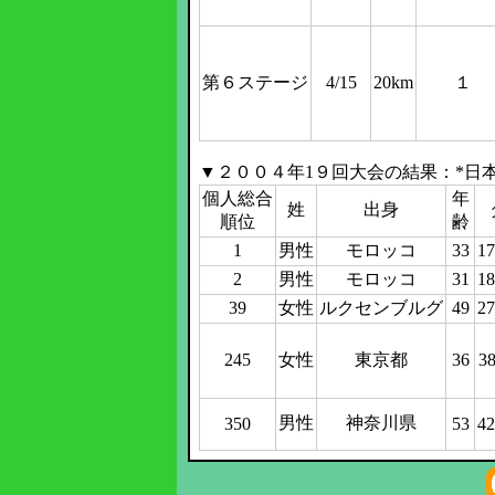
第６ステージ
4/15
20km
１
▼２００４年1９回大会の結果：*日
個人総合
年
姓
出身
順位
齢
1
男性
モロッコ
33
17
2
男性
モロッコ
31
18
39
女性
ルクセンブルグ
49
27
245
女性
東京都
36
3
男性
神奈川県
350
53
42