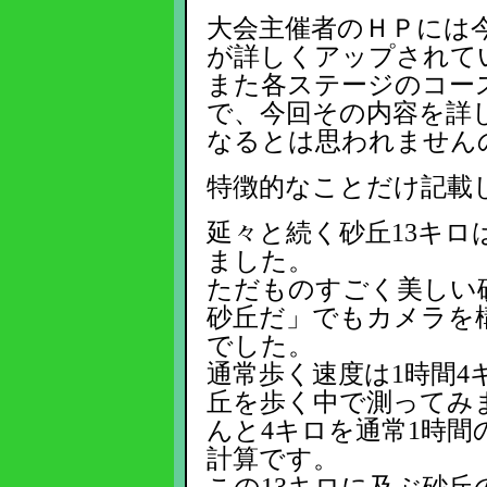
大会主催者のＨＰには
が詳しくアップされて
また各ステージのコー
で、今回その内容を詳
なるとは思われません
特徴的なことだけ記載
延々と続く砂丘13キ
ました。
ただものすごく美しい
砂丘だ」でもカメラを
でした。
通常歩く速度は1時間4
丘を歩く中で測ってみ
んと4キロを通常1時間
計算です。
この13キロに及ぶ砂