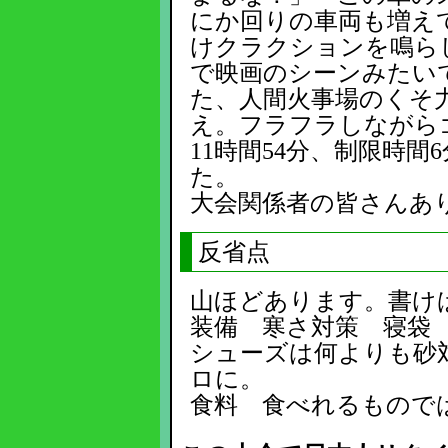
にか回りの車両も増え
けクラクションを鳴ら
で映画のシーンみたい
た、人間火事場のくそ
え。フラフラしながら
11時間54分、制限時
た。
大会関係者の皆さんあ
反省点
山ほどあります。書け
装備 寒さ対策 寝袋
シューズは何よりも砂
ロに。
食料 食べれるもので