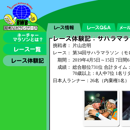
挑戦者：
片山忠明
レース：
第34回サハラマラソン（モ
期間：
2019年4月5日～15日 7日
成績：
総合順位731位 合計タイム：
70歳以上：8人中7位 1名リ
日本人ランナー：26名（内棄権1名）