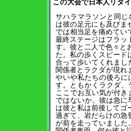
この大会で日本人リタイ
サハラマラソンと同じ
は彼の足元にも及びま
では相当足を痛めてい
最終ステージはフラッ
す。彼と二人で色々と
た。私の歩くスピード
合って歩いてくれまし
関係者とラクダが現れ
やいや私たちの後ろに
す。ともかくラクダ、
ここでお互い気が付き
ではないか。彼は急に
は彼と私は前後してゴ
過ぎて、岩だらけの急
が前を走っていました
関係者車両。何か彼と