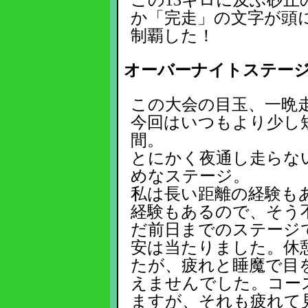
か「完走」の文字が頭
制覇した！
オーバーナイトステー
この大会の目玉、一晩
今回はいつもより少し短い
間。
とにかく夜通し走らな
めなステージ。
私は長い距離の経験もあ
経験もあるので、そう
だ前日までのステージ
安は当たりました。休
たが、疲れと睡魔で目
えませんでした。コー
ますが、それも疲れて