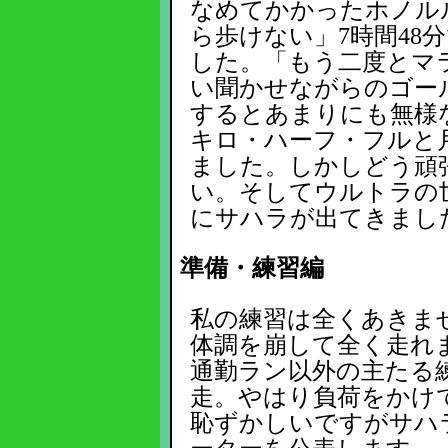
なめてかかったホノル
ら歩けない」7時間48
した。「もう二度とマ
い聞かせながらのゴー
するとあまりにも無様
キロ・ハーフ・フルと月
ました。しかしどう頑
い。そしてウルトラの
にサハラが出てきまし
準備・練習編
私の練習は全くあきませ
体調を崩して全く走れ
通勤ラン以外の主たる練
走。やはり負荷をかけ
恥ずかしいですがサハ