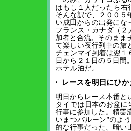
はもし１人だったら右
そんな訳で、２００５
い成田からの出発にな
フランス・カナダ（２
加者と合流。そのまま
て楽しい夜行列車の旅
チェンマイ到着は翌１
日から２１日の５日間
ホテル泊だ。
・ レースを明日にひか
明日からレース本番と
タイでは日本のお盆に
行事に参加した。精霊
いまつバルーン"のよ
的な行事だった。暗い