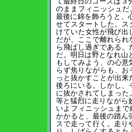
て最終日のコースは３
のままフィニッシュだ
最後に錦を飾ろうと、
せてスタートした。ス
けていた女性が飛び出
だが、ここで離れられ
ら飛ばし過ぎである。
だ。明日は野となれ山
もしてみよう、の心意
らず焦りながらも、お
っと抜かすことが出来
後ろにいる。しかし、
に抜かされてしまった
等と猛烈に走りながら
いよフィニッシュまで
かかると、最後の踏ん
スで走って行く。走り
り、しばらくするとた