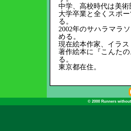
中学、高校時代は美術
大学卒業と全くスポー
る。
2002年のサハラマ
める。
現在絵本作家、イラス
著作絵本に『こんたの
る。
東京都在住。
© 2000 Runners without