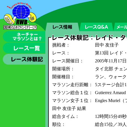
挑戦者：
田中 友佳子
レース：
第13回 レイド
レース開催日：
2005年11月1
開催場所：
タイ北部 チェ
開催種目：
ラン、ウォーク
マラソン走行距離：
5ステージ合計12
マラソン総合１位：
Gutierrez 
マラソン女子１位：
Engles Mur
田中 友佳子 結果
総合タイム：
12時間15分49秒
順位：
総合15位／39