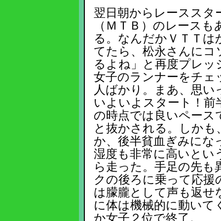
翌日朝からレーススタ
（ＭＴＢ）のレースも
る。なんだかＶＴＴは
てたら、松永さんにコ
るよね」と再度プレッ
女子のランナーをチェ
人ばかり。まあ、思い
いよいよスタート！前
の時点では良いペース
と抜かされる。しかも
か、後半貧血ぎみにな
湿度も非常に高いとい
ら走った。手足の先も
クの後ろに乗って応援
は朦朧として声も返せ
に体は機械的に動いて
か女子２位で終了。