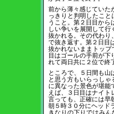
前から薄々感じていた
っきりと判明したこと
うこと。第２日目から
しい争いを展開して行
抜かれる。その代わり
で抜き返す。第２日目
抜かれないままトップ
目はゴールの手前が下
れて両日共に２位で終
ところで、５日間も山
と思う方もいらっしゃ
に異なった景色が堪能
えば、３日目はナイト
言っても、正確には早
朝５時３０分にヘッド
きなりの下りではみん