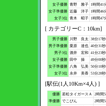
女子優勝
青野 雅子
1時間41
女子準優勝
近藤 洋子
1時間46
女子3位
青木 昭子
1時間47
[ カテゴリーC：10km]
男子優勝
川野 良太
38分17秒
男子準優勝
栗原 達也
40分31秒
男子3位
酒井 宏和
41分23秒
女子優勝
田中 操
49分00秒
女子準優勝
八角 弘美
50分10秒
女子3位
永井 美香
53分28秒
[駅伝(1人10Km×4人) ]
優勝
若松タイガースＡ
2時間5
準優勝
でこぴん
2時間5