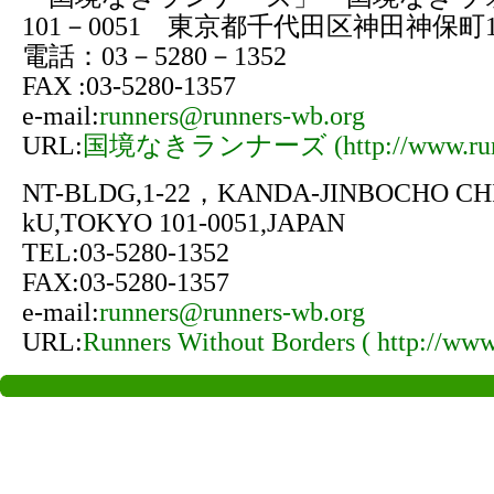
101－0051 東京都千代田区神田神保町1-
電話：03－5280－1352
FAX :03-5280-1357
e-mail:
runners@runners-wb.org
URL:
国境なきランナーズ (http://www.runne
NT-BLDG,1-22，KANDA-JINBOCHO CH
kU,TOKYO 101-0051,JAPAN
TEL:03-5280-1352
FAX:03-5280-1357
e-mail:
runners@runners-wb.org
URL:
Runners Without Borders ( http://www