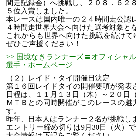
間走記録会）へ挑戦し、２０８．６２
５位入賞しました。
本レースは国内唯一の２４時間走公認
４時間走世界大会へ向けた選考対象と
これからも世界へ向けた挑戦を続けて
ぜひご声援ください！
>> 国境なきランナーズ〓オフィシャ
選手・ホームページ
（２）レイド・タイ開催日決定
第１６回レイドタイの開催要項が発表
日程は、１１月１３日（木）～２０日
ＭＴＢとの同時開催がこのレースの魅
す。
昨年、日本人はランナー２名が挑戦し
エントリー締め切りは9月30日（火）
大会情報は下記をご覧ください。