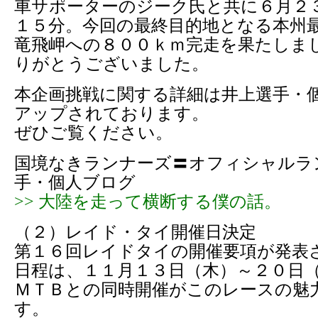
車サポーターのジーク氏と共に６月２
１５分。今回の最終目的地となる本州
竜飛岬への８００ｋｍ完走を果たしま
りがとうございました。
本企画挑戦に関する詳細は井上選手・
アップされております。
ぜひご覧ください。
国境なきランナーズ〓オフィシャルラ
手・個人ブログ
>> 大陸を走って横断する僕の話。
（２）レイド・タイ開催日決定
第１６回レイドタイの開催要項が発表
日程は、１１月１３日（木）～２０日
ＭＴＢとの同時開催がこのレースの魅
す。