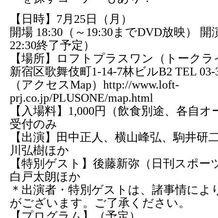
【日時】7月25日（月）
開場 18:30（～19:30までDVD放映） 開演
22:30終了予定）
【場所】ロフトプラスワン（トークラ
新宿区歌舞伎町1-14-7林ビルB2 TEL 03-32
（アクセスMap）http://www.loft-
prj.co.jp/PLUSONE/map.html
【入場料】1,000円（飲食別途、各自オ
受付のみ
【出演】田中正人、横山峰弘、駒井研
川弘樹ほか
【特別ゲスト】後藤新弥（日刊スポー
白戸太朗ほか
＊出演者・特別ゲストは、諸事情によ
がございます。ご了承ください。
【プログラム】（予定）