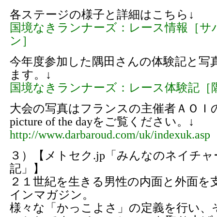
各ステージの様子と詳細はこちら↓
国境なきランナーズ：レース情報［サ
ン］
今年度参加した隅田さんの体験記と写
ます。↓
国境なきランナーズ：レース体験記［
大会の写真はフランスの主催者ＡＯＩ
picture of the dayをご覧ください。↓
http://www.darbaroud.com/uk/indexuk.asp
３）【メトセク.jp「みんなのネイチ
記」】
２１世紀を生きる男性の内面と外面を
インマガジン。
様々な「かっこよさ」の定義を行い、