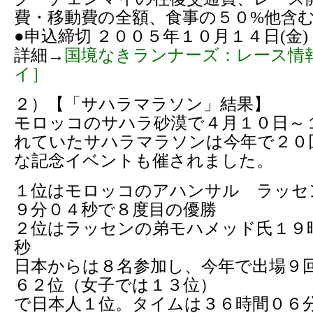
費・移動費の全額、食事の５０%他含
●申込締切 ２００５年１０月１４日(金)
詳細→
国境なきランナーズ：レース情
イ］
２）【「サハラマラソン」結果】
モロッコのサハラ砂漠で４月１０日～
れていたサハラマラソンは今年で２０
な記念イベントも催されました。
１位はモロッコのアハンサル ラッセ
９分０４秒で８度目の優勝
２位はラッセンの弟モハメッド氏１９
秒
日本からは８名参加し、今年で出場９
６２位（女子では１３位）
で日本人１位。タイムは３６時間０６