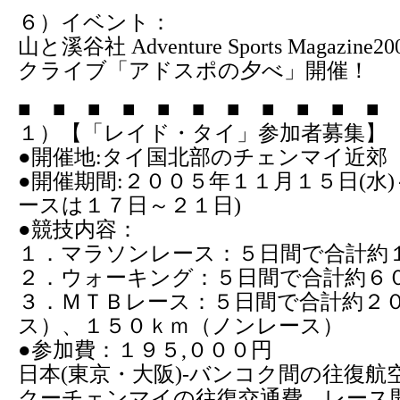
６）イベント：
山と溪谷社 Adventure Sports Magazi
クライブ「アドスポの夕べ」開催！
■ ■ ■ ■ ■ ■ ■ ■ ■ ■ ■ 
１）【「レイド・タイ」参加者募集】
●開催地:タイ国北部のチェンマイ近郊
●開催期間:２００５年１１月１５日(水)～
ースは１７日～２１日)
●競技内容：
１．マラソンレース：５日間で合計約
２．ウォーキング：５日間で合計約６
３．ＭＴＢレース：５日間で合計約２
ス）、１５０ｋｍ（ノンレース）
●参加費：１９５,０００円
日本(東京・大阪)-バンコク間の往復航
クーチェンマイの往復交通費、レース