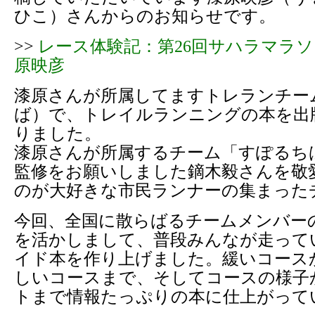
ひこ）さんからのお知らせです。
>>
レース体験記：第26回サハラマラソ
原映彦
漆原さんが所属してますトレランチー
ば）で、トレイルランニングの本を出
りました。
漆原さんが所属するチーム「すぽるち
監修をお願いしました鏑木毅さんを敬
のが大好きな市民ランナーの集まった
今回、全国に散らばるチームメンバー
を活かしまして、普段みんなが走って
イド本を作り上げました。緩いコース
しいコースまで、そしてコースの様子
トまで情報たっぷりの本に仕上がって