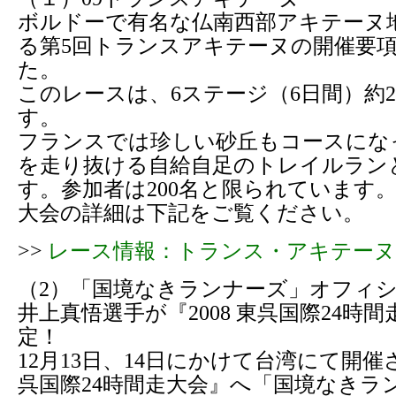
ボルドーで有名な仏南西部アキテーヌ
る第5回トランスアキテーヌの開催要
た。
このレースは、6ステージ（6日間）約2
す。
フランスでは珍しい砂丘もコースにな
を走り抜ける自給自足のトレイルラン
す。参加者は200名と限られています
大会の詳細は下記をご覧ください。
>>
レース情報：トランス・アキテーヌ
（2）「国境なきランナーズ」オフィ
井上真悟選手が『2008 東呉国際24時
定！
12月13日、14日にかけて台湾にて開催さ
呉国際24時間走大会』へ「国境なきラ