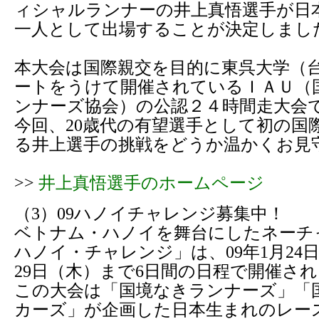
ィシャルランナーの井上真悟選手が日
一人として出場することが決定しまし
本大会は国際親交を目的に東呉大学（
ートをうけて開催されているＩＡＵ（
ンナーズ協会）の公認２４時間走大会
今回、20歳代の有望選手として初の国
る井上選手の挑戦をどうか温かくお見
>>
井上真悟選手のホームページ
（3）09ハノイチャレンジ募集中！
ベトナム・ハノイを舞台にしたネーチャ
ハノイ・チャレンジ」は、09年1月24日
29日（木）まで6日間の日程で開催さ
この大会は「国境なきランナーズ」「
カーズ」が企画した日本生まれのレー