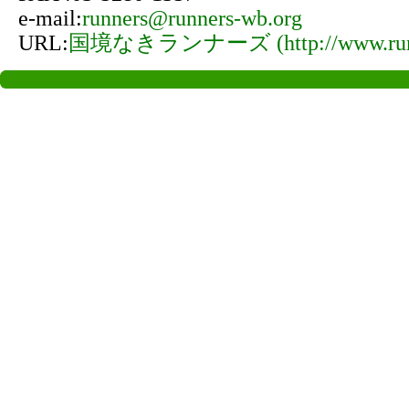
e-mail:
runners@runners-wb.org
URL:
国境なきランナーズ (http://www.runne